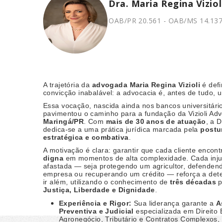
Dra. Maria Regina Viziol
OAB/PR 20.561 - OAB/MS 14.13
A trajetória da
advogada
Maria Regina Vizioli
é defi
convicção inabalável: a advocacia é, antes de tudo,
Essa vocação, nascida ainda nos bancos universitári
pavimentou o caminho para a fundação da Vizioli Ad
Maringá/PR
. Com
mais de 30 anos de atuação
, a D
dedica-se a uma prática jurídica marcada pela
postu
estratégica e combativa
.
A motivação é clara: garantir que cada cliente enco
digna
em momentos de alta complexidade. Cada inju
afastada — seja protegendo um agricultor, defende
empresa ou recuperando um crédito — reforça a de
ir além, utilizando o conhecimento de
três décadas
p
Justiça, Liberdade e Dignidade
.
Experiência e Rigor:
Sua liderança garante a
A
Preventiva e Judicial
especializada em Direito 
Agronegócio, Tributário e Contratos Complexos, 