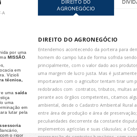
i
DIREITO DO
DIVI
AGRONEGÓCIO
7-A
DIREITO DO AGRONEGÓCIO
Entendemos acontecendo da porteira para den
nida por uma
homem do campo luta de forma sofrida sendo e
 uma
MISSÃO
.
principalmente, com o valor dado aos produtos
os,
vocacia em
uma margem de lucro justa. Mas é justamente 
ra. Vizioli
ra técnica,
importaram com o agricultor tentam tirar um 
redobrados com contratos, tributos, multas amb
ntre uma
saída
perante aos órgãos competentes, citamos algu
stiça
ndo uma
ambiental, desde o Cadastro Ambiental Rural a
terminação em
ara lutar pela
entre área de produção e área de preservação;
peculiaridades decorrente da constante disput
ssessoria
implementos agrícolas e suas cláusulas; a Cobra
Bancário,
com o rigor
prorrogação de contratos bancários, com cooper