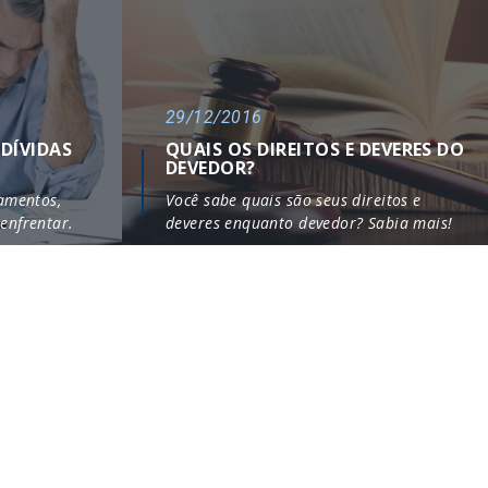
29/12/2016
DÍVIDAS
QUAIS OS DIREITOS E DEVERES DO
DEVEDOR?
iamentos,
Você sabe quais são seus direitos e
enfrentar.
deveres enquanto devedor? Sabia mais!