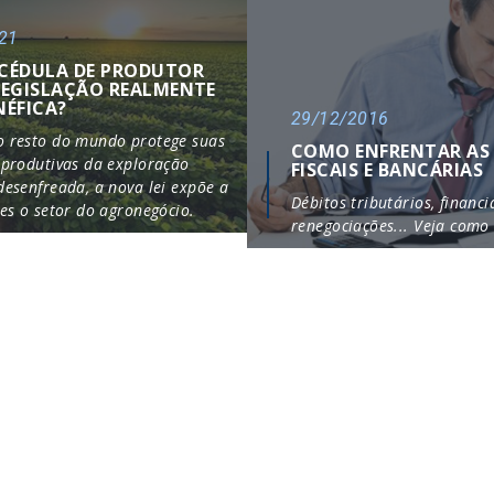
21
CÉDULA DE PRODUTOR
LEGISLAÇÃO REALMENTE
NÉFICA?
29/12/2016
o resto do mundo protege suas
COMO ENFRENTAR AS 
 produtivas da exploração
FISCAIS E BANCÁRIAS
desenfreada, a nova lei expõe a
Débitos tributários, financ
ves o setor do agronegócio.
renegociações... Veja como 