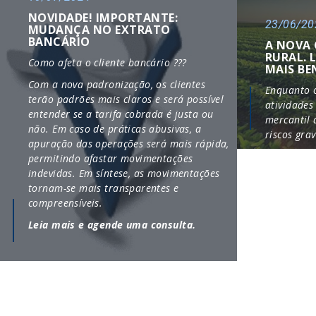
NOVIDADE! IMPORTANTE:
23/06/20
MUDANÇA NO EXTRATO
BANCÁRIO
A NOVA 
RURAL. 
Como afeta o cliente bancário ???
MAIS BE
Com a nova padronização, os clientes
Enquanto 
terão padrões mais claros e será possível
atividades
entender se a tarifa cobrada é justa ou
mercantil 
não. Em caso de práticas abusivas, a
riscos gra
apuração das operações será mais rápida,
permitindo afastar movimentações
indevidas. Em síntese, as movimentações
tornam-se mais transparentes e
compreensíveis.
Leia mais e agende uma consulta.