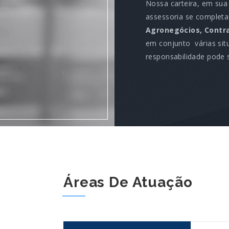
Nossa carteira, em sua
assessoria se completa
Agronegócios, Contra
em conjunto várias si
responsabilidade pode 
Áreas De Atuação