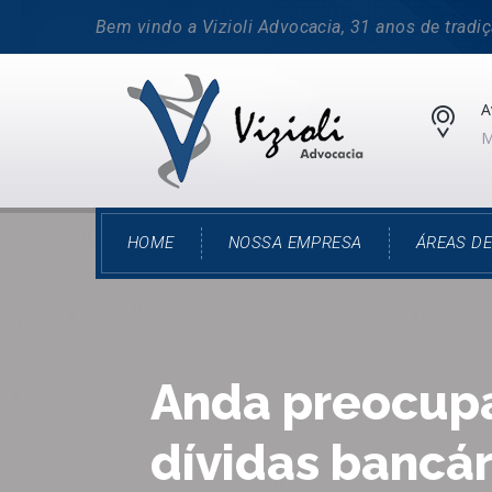
Bem vindo a Vizioli Advocacia, 31 anos de tradiç
A
M
HOME
NOSSA EMPRESA
ÁREAS D
Anda preocup
dívidas bancár