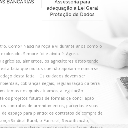
DAS BANCÁRIAS
Assessoria para
adequação a Lei Geral
Proteção de Dados
tro. Como? Nasci na roça e vi durante anos como o
xplorado. Sempre foi e ainda é. Agora,
 agrícolas, alimentos, os agricultores estão tendo
esta fatia que muitos que não apoiam e nunca se
pedaço desta fatia. Os cuidados devem ser
ientais, cobranças ilegais, regularização da terra
ns temas nos quais atuamos: a legislação
té os projetos futuros de formas de conciliação
 os contratos de arrendamentos, parcerias e suas
a de espaço para plantio; os contratos de compra de
nça Sindical Rural, o Funrural, Securitização,
ativas, cerealistas, regularização de áreas, divisas