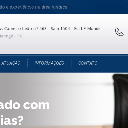
ão e experiência na área jurídica
v. Carneiro Leão n.º 563 - Sala 1504 - Ed. LE Monde
aringá - PR
E ATUAÇÃO
INFORMAÇÕES
CONTATO
ado com
ias?