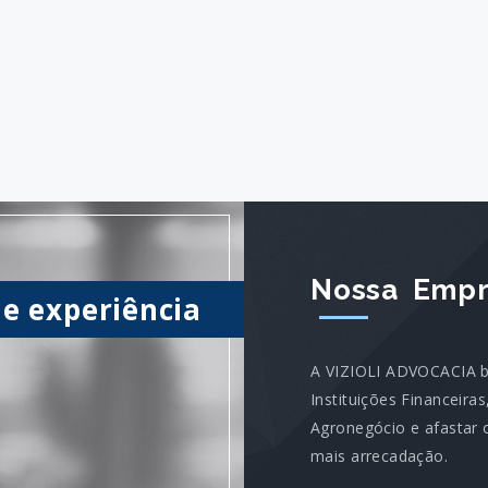
Nossa Empr
de experiência
A VIZIOLI ADVOCACIA bu
Instituições Financeiras
Agronegócio e afastar
mais arrecadação.